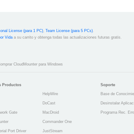
onal License (para 1 PC)
,
Team License (para 5 PCs)
.
por Vida
a su carrito y obtenga todas las actualizaciones futuras gratis.
omprar CloudMounter para Windows
s Productos
Soporte
HelpWire
Base de Conocimie
DoCast
Desinstalar Aplica
work Gate
MacDroid
Programa Rec. Err
unter
Commander One
erial Port Driver
JustStream