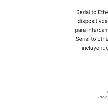
Serial to Et
dispositivo
para intercam
Serial to Et
incluyendo
1
Precio