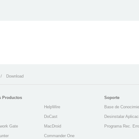
/
Download
s Productos
Soporte
HelpWire
Base de Conocimie
DoCast
Desinstalar Aplica
work Gate
MacDroid
Programa Rec. Err
unter
Commander One