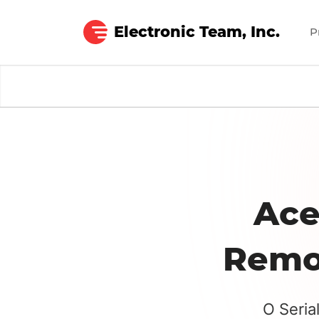
Electronic Team, Inc.
P
Serial to Ethernet Connector
Ace
Remot
O Seria