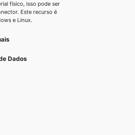
ial físico, isso pode ser
nnector. Este recurso é
dows e Linux.
uais
de Dados