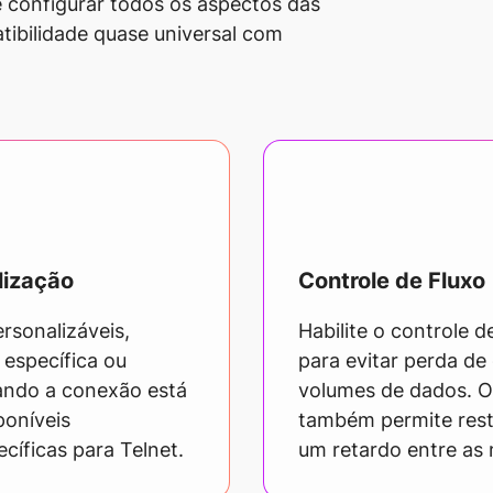
e configurar todos os aspectos das
ibilidade quase universal com
lização
Controle de Fluxo
ersonalizáveis,
Habilite o controle 
 específica ou
para evitar perda de
ando a conexão está
volumes de dados. O
poníveis
também permite restr
ecíficas para Telnet.
um retardo entre as