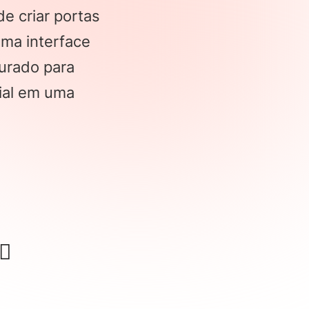
e criar portas
uma interface
gurado para
rial em uma