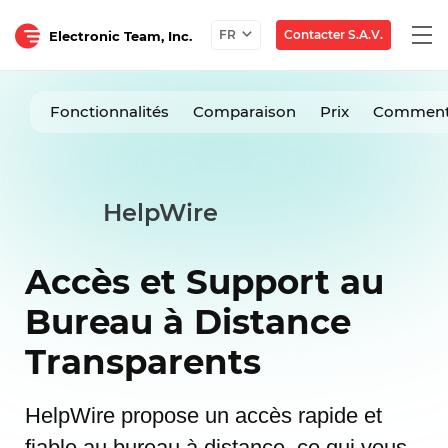
Togg
Contacter S.A.V.
FR
Electronic Team, Inc.
navi
Fonctionnalités
Comparaison
Prix
Comment
HelpWire
Accès et Support au
Bureau à Distance
Transparents
HelpWire propose un accès rapide et
fiable au bureau à distance, ce qui vous