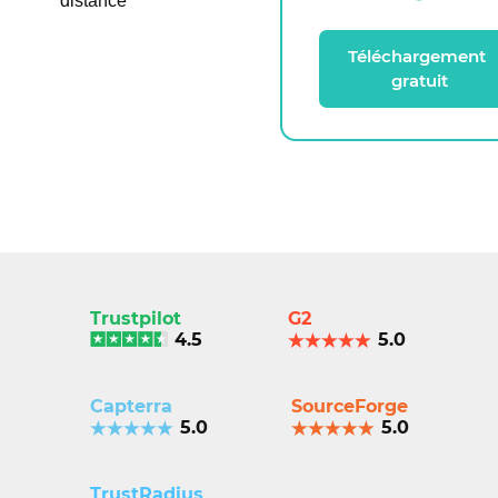
distance
Téléchargement 
gratuit
Trustpilot
G2
4.5
5.0
Capterra
SourceForge
5.0
5.0
TrustRadius