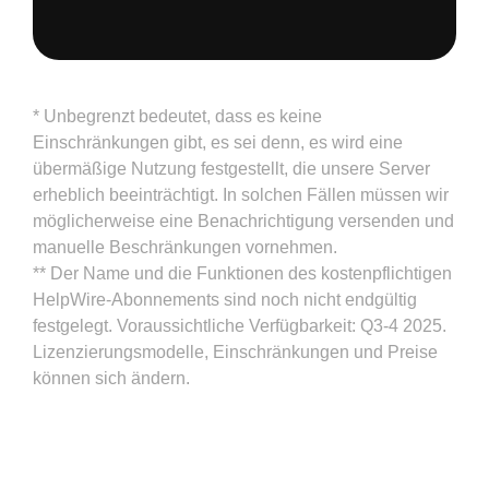
* Unbegrenzt bedeutet, dass es keine
Einschränkungen gibt, es sei denn, es wird eine
übermäßige Nutzung festgestellt, die unsere Server
erheblich beeinträchtigt. In solchen Fällen müssen wir
möglicherweise eine Benachrichtigung versenden und
manuelle Beschränkungen vornehmen.
** Der Name und die Funktionen des kostenpflichtigen
HelpWire-Abonnements sind noch nicht endgültig
festgelegt. Voraussichtliche Verfügbarkeit: Q3-4 2025.
Lizenzierungsmodelle, Einschränkungen und Preise
können sich ändern.