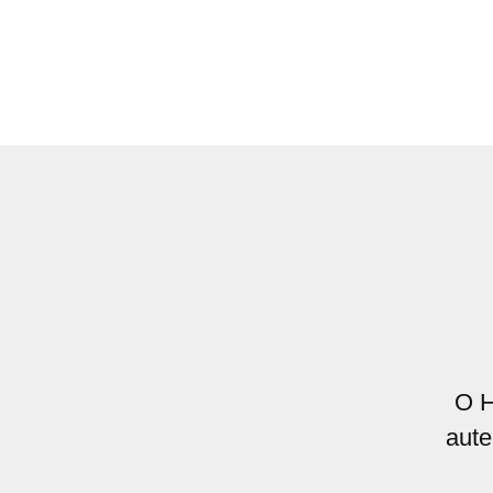
O H
aute