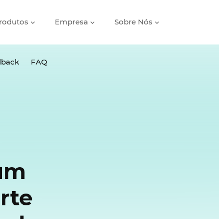
rodutos
Empresa
Sobre Nós
dback
FAQ
um
rte