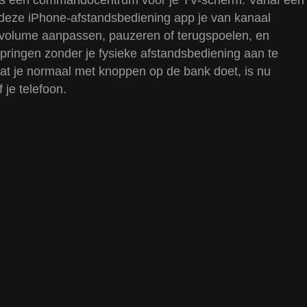
s een commandocentrum voor je TV-scherm. Vanaf één
t deze iPhone-afstandsbediening app je van kanaal
 volume aanpassen, pauzeren of terugspoelen, en
pringen zonder je fysieke afstandsbediening aan te
wat je normaal met knoppen op de bank doet, is nu
 je telefoon.