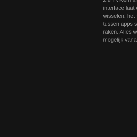
Zie TVRem al
interface laa
wisselen, het
tussen apps s
raken. Alles 
mogelijk vanaf