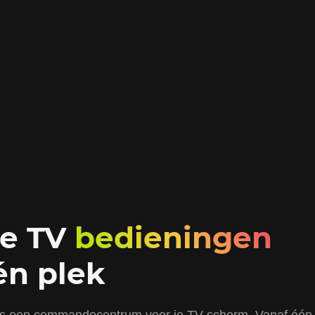
je TV
bedieningen
én plek