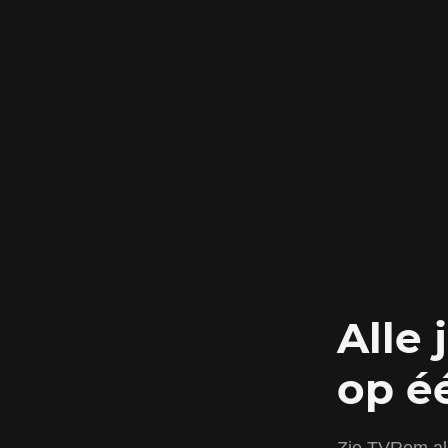
Alle 
op é