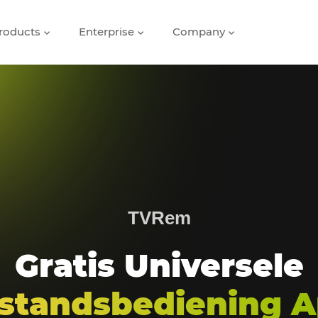
roducts
Enterprise
Company
TVRem
Gratis Universele
standsbediening 