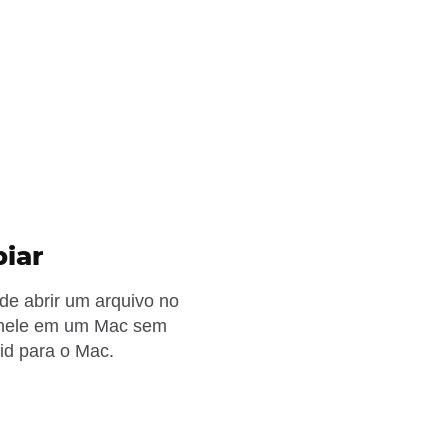
iar
e abrir um arquivo no
s nele em um Mac sem
oid para o Mac.