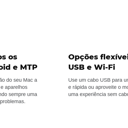
os os
Opções flexíve
roid e MTP
USB e Wi-Fi
xão do seu Mac a
Use um cabo USB para uma
d e aparelhos
e rápida ou aproveite o m
indo sempre uma
uma experiência sem cab
 problemas.