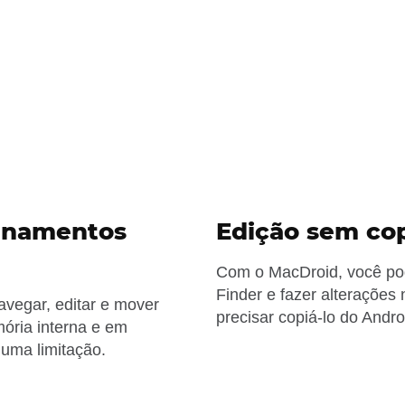
enamentos
Edição sem cop
Com o MacDroid, você pod
Finder e fazer alteraçõe
vegar, editar e mover
precisar copiá-lo do Andr
ória interna e em
uma limitação.