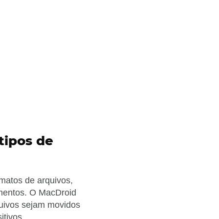
tipos de
rmatos de arquivos,
umentos. O MacDroid
quivos sejam movidos
itivos.